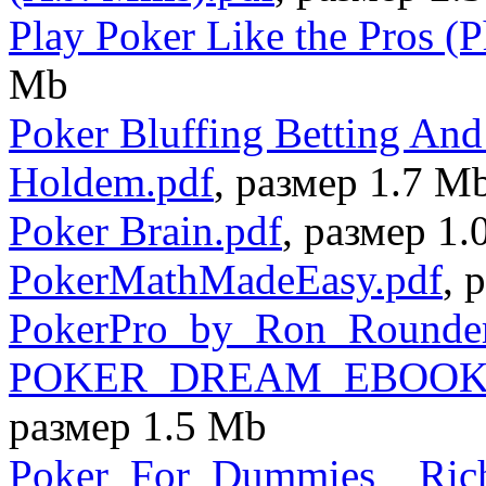
Play Poker Like the Pros (P
Mb
Poker Bluffing Betting And
Holdem.pdf
, размер 1.7 M
Poker Brain.pdf
, размер 1
PokerMathMadeEasy.pdf
, 
PokerPro_by_Ron_Rounder
POKER_DREAM_EBOOK_FU
размер 1.5 Mb
Poker_For_Dummies__Rich