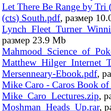
Let There Be Range by Tri 
(cts) South.pdf
, размер 10
Lynch_Fleet_Turner_Winn
размер 23.9 Mb
Mahmood_Science_of_Poke
Matthew_Hilger_Internet_
Mersenneary-Ebook.pdf
, р
Mike Caro - Caros Book of 
Mike_Caro_Lectures.zip
, 
Moshman_Heads_Up.rar
, 