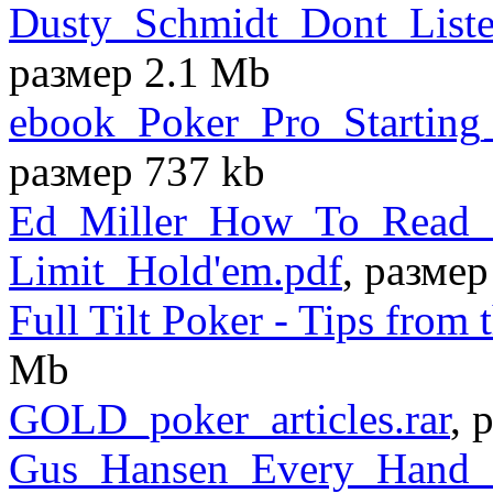
Dusty_Schmidt_Dont_Liste
размер 2.1 Mb
ebook_Poker_Pro_Starting
размер 737 kb
Ed_Miller_How_To_Read_
Limit_Hold'em.pdf
, разме
Full Tilt Poker - Tips from
Mb
GOLD_poker_articles.rar
, 
Gus_Hansen_Every_Hand_R