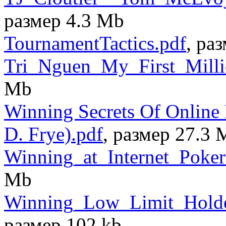
размер 4.3 Mb
TournamentTactics.pdf
, ра
Tri_Nguen_My_First_Milli
Mb
Winning Secrets Of Online 
D. Frye).pdf
, размер 27.3 
Winning_at_Internet_Poke
Mb
Winning_Low_Limit_Holde
размер 102 kb