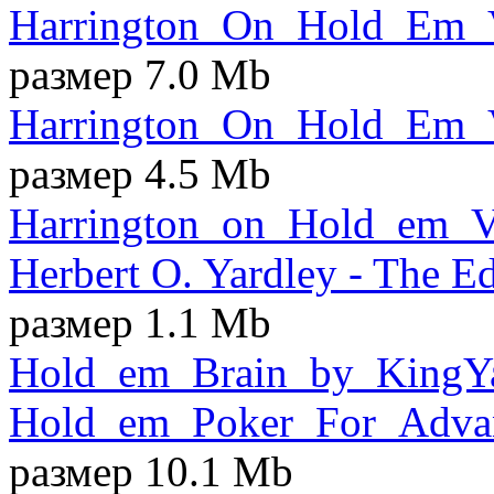
Harrington_On_Hold_Em_Vo
размер 7.0 Mb
Harrington_On_Hold_Em_Vo
размер 4.5 Mb
Harrington_on_Hold_em_Vo
Herbert O. Yardley - The E
размер 1.1 Mb
Hold_em_Brain_by_KingYa
Hold_em_Poker_For_Advan
размер 10.1 Mb