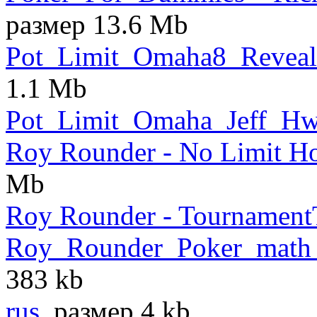
размер 13.6 Mb
Pot_Limit_Omaha8_Revea
1.1 Mb
Pot_Limit_Omaha_Jeff_Hw
Roy Rounder - No Limit Ho
Mb
Roy Rounder - TournamentT
Roy_Rounder_Poker_math_
383 kb
rus
, размер 4 kb