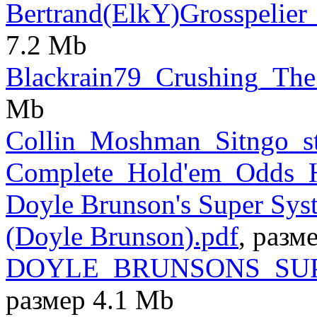
Bertrand(ElkY)Grosspelier
7.2 Mb
Blackrain79_Crushing_The
Mb
Collin_Moshman_Sitngo_st
Complete_Hold'em_Odds_
Doyle Brunson's Super Sys
(Doyle Brunson).pdf
, разм
DOYLE_BRUNSONS_SUP
размер 4.1 Mb