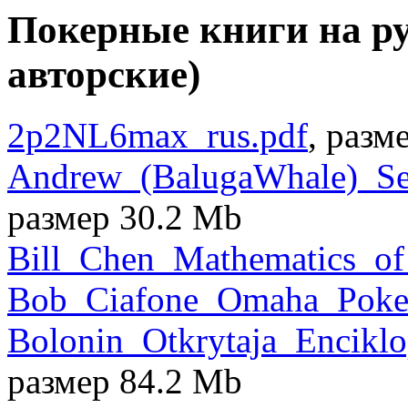
Покерные книги на ру
авторские)
2p2NL6max_rus.pdf
, разм
Andrew_(BalugaWhale)_S
размер 30.2 Mb
Bill_Chen_Mathematics_of
Bob_Ciafone_Omaha_Poker
Bolonin_Otkrytaja_Encikl
размер 84.2 Mb