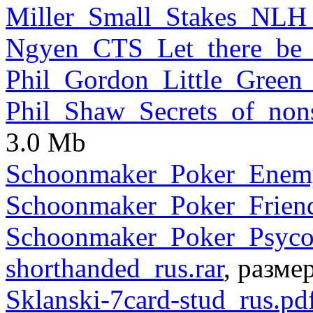
Miller_Small_Stakes_NLH_
Ngyen_CTS_Let_there_be_
Phil_Gordon_Little_Green
Phil_Shaw_Secrets_of_non
3.0 Mb
Schoonmaker_Poker_Enemy
Schoonmaker_Poker_Friend
Schoonmaker_Poker_Psycol
shorthanded_rus.rar
, разме
Sklanski-7card-stud_rus.pd