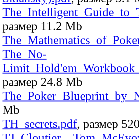
The_Intelligent_Guide_to
размер 11.2 Mb
The_Mathematics_of_Poker
The_No-
Limit_Hold'em_Workbook_
размер 24.8 Mb
The_Poker_Blueprint_by_
Mb
TH_secrets.pdf
, размер 52
TJ_Cloutier__Tom_McEvo