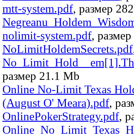
mtt-system.pdf
, размер 282
Negreanu_Holdem_Wisdom
nolimit-system.pdf
, размер
NoLimitHoldemSecrets.pdf
No_Limit_Hold__em[1].
размер 21.1 Mb
Online No-Limit Texas Hol
(August O' Meara).pdf
, ра
OnlinePokerStrategy.pdf
, 
Online_No_Limit_Texas_Ho