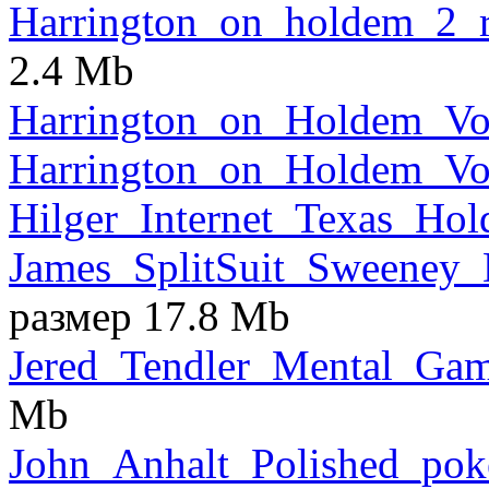
Harrington_on_holdem_2_
2.4 Mb
Harrington_on_Holdem_Vol
Harrington_on_Holdem_Vol
Hilger_Internet_Texas_Hol
James_SplitSuit_Sweeney_
размер 17.8 Mb
Jered_Tendler_Mental_Gam
Mb
John_Anhalt_Polished_pok