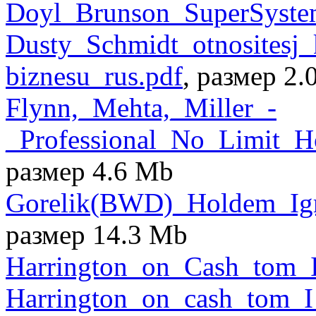
Doyl_Brunson_SuperSystem
Dusty_Schmidt_otnositesj_
biznesu_rus.pdf
, размер 2
Flynn,_Mehta,_Miller_-
_Professional_No_Limit_
размер 4.6 Mb
Gorelik(BWD)_Holdem_Igra
размер 14.3 Mb
Harrington_on_Cash_tom_I
Harrington_on_cash_tom_I