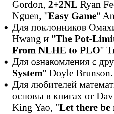
Gordon,
2+2NL
Ryan Fee
Nguen, "
Easy Game
" A
Для поклонников Омахи 
Hwang и "
The Pot-Limi
From NLHE to PLO
" T
Для ознакомления с дру
System
" Doyle Brunson.
Для любителей математи
основы в книгах от Davi
King Yao, "
Let there be