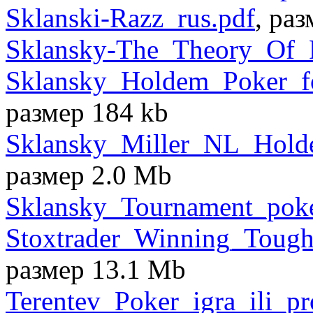
Sklanski-Razz_rus.pdf
, ра
Sklansky-The_Theory_Of_P
Sklansky_Holdem_Poker_fo
размер 184 kb
Sklansky_Miller_NL_Hold
размер 2.0 Mb
Sklansky_Tournament_poke
Stoxtrader_Winning_Toug
размер 13.1 Mb
Terentev_Poker_igra_ili_pr