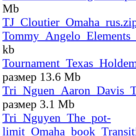
Mb
TJ_Cloutier_Omaha_rus.zi
Tommy_Angelo_Elements_o
kb
Tournament_Texas_Holdem_
размер 13.6 Mb
Tri_Nguen_Aaron_Davis_Th
размер 3.1 Mb
Tri_Nguyen_The_pot-
limit_Omaha_book_Transi