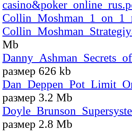
casino&poker_online_rus.p
Collin_Moshman_1_on_1_r
Collin_Moshman_Strategiy
Mb
Danny_Ashman_Secrets_of
размер 626 kb
Dan_Deppen_Pot_Limit_Om
размер 3.2 Mb
Doyle_Brunson_Supersyste
размер 2.8 Mb