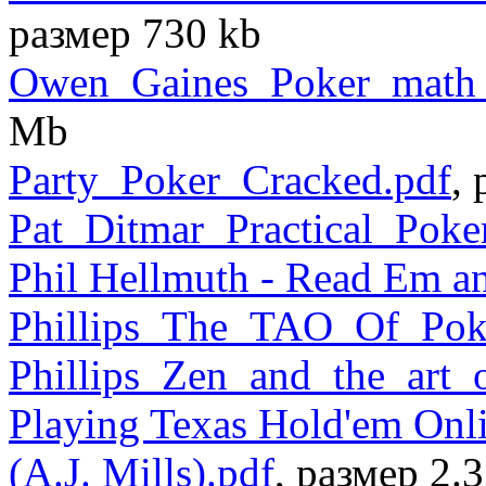
размер 730 kb
Owen_Gaines_Poker_math_t
Mb
Party_Poker_Cracked.pdf
,
Pat_Ditmar_Practical_Poke
Phil Hellmuth - Read Em a
Phillips_The_TAO_Of_Pok
Phillips_Zen_and_the_art_
Playing Texas Hold'em Onli
(A.J. Mills).pdf
, размер 2.